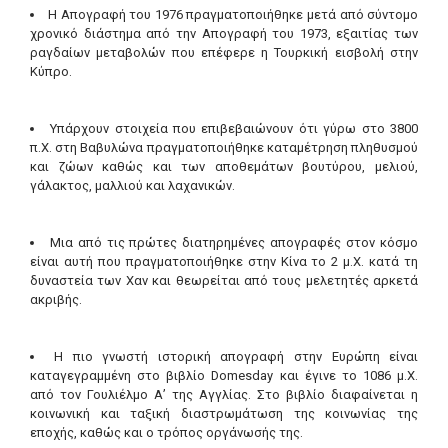
Η Απογραφή του 1976 πραγματοποιήθηκε μετά από σύντομο
χρονικό διάστημα από την Απογραφή του 1973, εξαιτίας των
ραγδαίων μεταβολών που επέφερε η Τουρκική εισβολή στην
Κύπρο.
Υπάρχουν στοιχεία που επιβεβαιώνουν ότι γύρω στο 3800
π.Χ. στη Βαβυλώνα πραγματοποιήθηκε καταμέτρηση πληθυσμού
και ζώων καθώς και των αποθεμάτων βουτύρου, μελιού,
γάλακτος, μαλλιού και λαχανικών.
Μια από τις πρώτες διατηρημένες απογραφές στον κόσμο
είναι αυτή που πραγματοποιήθηκε στην Κίνα το 2 μ.Χ. κατά τη
δυναστεία των Χαν και θεωρείται από τους μελετητές αρκετά
ακριβής.
Η πιο γνωστή ιστορική απογραφή στην Ευρώπη είναι
καταγεγραμμένη στο βιβλίο Domesday και έγινε το 1086 μ.Χ.
από τον Γουλιέλμο Α’ της Αγγλίας. Στο βιβλίο διαφαίνεται η
κοινωνική και ταξική διαστρωμάτωση της κοινωνίας της
εποχής, καθώς και ο τρόπος οργάνωσής της.